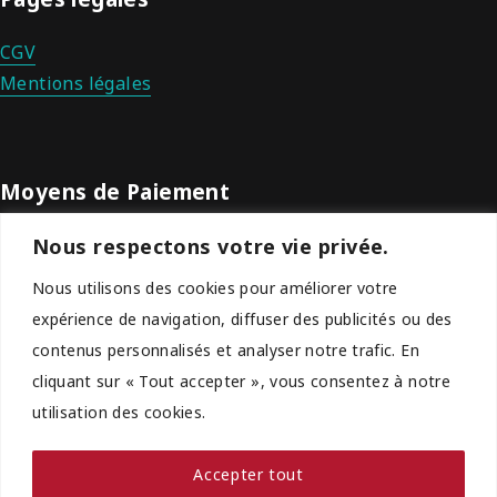
CGV
Mentions légales
Moyens de Paiement
Nous respectons votre vie privée.
Nous utilisons des cookies pour améliorer votre
expérience de navigation, diffuser des publicités ou des
contenus personnalisés et analyser notre trafic. En
cliquant sur « Tout accepter », vous consentez à notre
utilisation des cookies.
Problème de paiement ?
Accepter tout
Nous acceptons la plupart des passerelles de