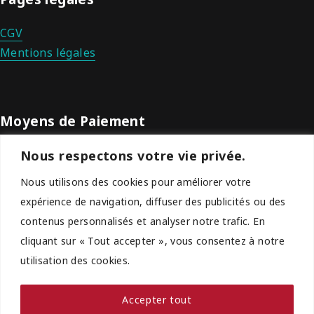
CGV
Mentions légales
Moyens de Paiement
Nous respectons votre vie privée.
Nous utilisons des cookies pour améliorer votre
expérience de navigation, diffuser des publicités ou des
contenus personnalisés et analyser notre trafic. En
cliquant sur « Tout accepter », vous consentez à notre
utilisation des cookies.
Problème de paiement ?
Accepter tout
Nous acceptons la plupart des passerelles de