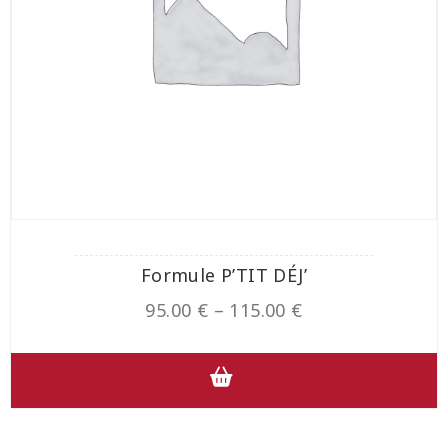
Formule P’TIT DÉJ’
95.00
€
–
115.00
€