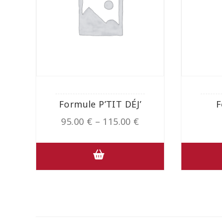
Formule P’TIT DÉJ’
F
95.00
€
–
115.00
€