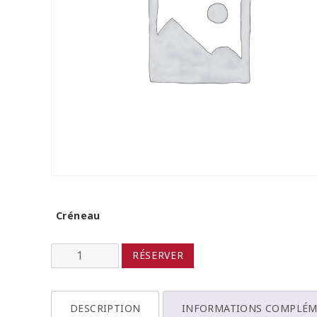
Créneau
quantité
RÉSERVER
de
Formule
DESCRIPTION
INFORMATIONS COMPLÉM
MIXTE