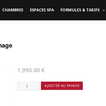
CHAMBRES
ESPACES SPA
FORMULES & TARIFS
omage
1,990.00
€
quantité
AJOUTER AU PANIER
de
Planche