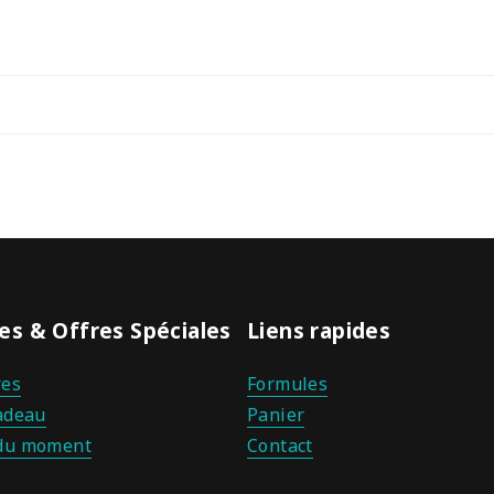
es & Offres Spéciales
Liens rapides
es
Formules
adeau
Panier
du moment
Contact