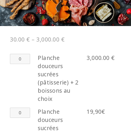
30.00
€
–
3,000.00
€
quantité
Planche
3,000.00
€
de
douceurs
Planche
sucrées
douceurs
(pâtisserie) + 2
sucrées
boissons au
(pâtisserie)
choix
+
quantité
Planche
19,90€
2
de
douceurs
boissons
Planche
sucrées