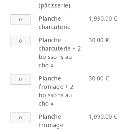
au
douceurs
(pâtisserie)
choix
sucrées
quantité
Planche
1,990.00
€
(pâtisserie)
de
charcuterie
Planche
quantité
Planche
30.00
€
charcuterie
de
charcuterie + 2
Planche
boissons au
charcuterie
choix
+
quantité
Planche
30.00
€
2
de
fromage + 2
boissons
Planche
boissons au
au
fromage
choix
choix
+
quantité
Planche
1,990.00
€
2
de
fromage
boissons
Planche