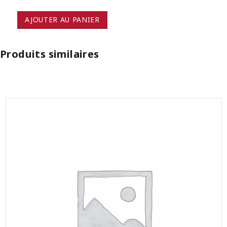
au
fromage
choix
AJOUTER AU PANIER
Produits similaires